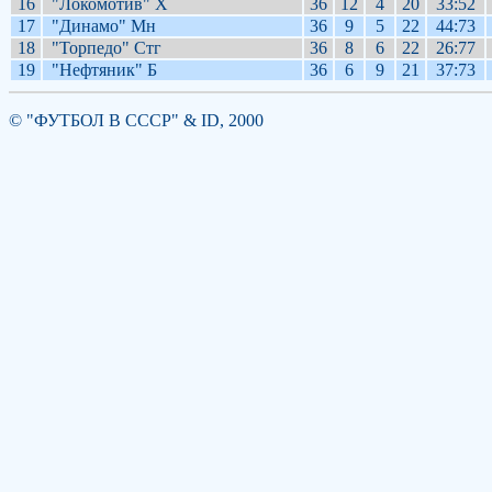
16
"Локомотив" Х
36
12
4
20
33:52
17
"Динамо" Мн
36
9
5
22
44:73
18
"Торпедо" Стг
36
8
6
22
26:77
19
"Нефтяник" Б
36
6
9
21
37:73
© "ФУТБОЛ В СССР" & ID, 2000