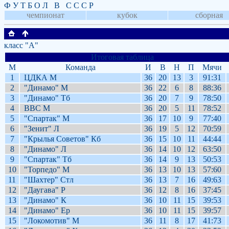
Ф У Т Б О Л В С С С Р
чемпионат
кубок
сборная
класс "А"
Итоговая таблица
М
Команда
И
В
Н
П
Мячи
1
ЦДКА М
36
20
13
3
91:31
2
"Динамо" М
36
22
6
8
88:36
3
"Динамо" Тб
36
20
7
9
78:50
4
ВВС М
36
20
5
11
78:52
5
"Спартак" М
36
17
10
9
77:40
6
"Зенит" Л
36
19
5
12
70:59
7
"Крылья Советов" Кб
36
15
10
11
44:44
8
"Динамо" Л
36
14
10
12
63:50
9
"Спартак" Тб
36
14
9
13
50:53
10
"Торпедо" М
36
13
10
13
57:60
11
"Шахтер" Стл
36
13
7
16
49:63
12
"Даугава" Р
36
12
8
16
37:45
13
"Динамо" К
36
10
11
15
39:53
14
"Динамо" Ер
36
10
11
15
39:57
15
"Локомотив" М
36
11
8
17
41:73