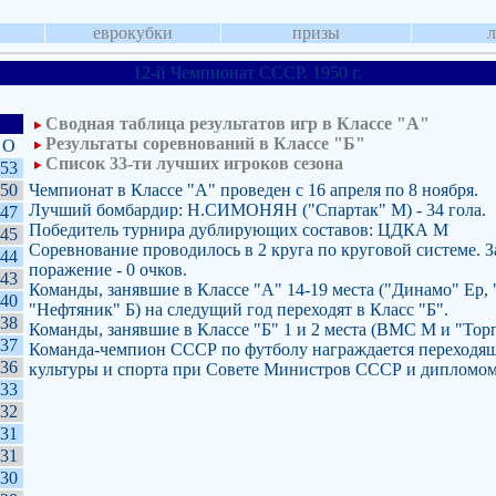
еврокубки
призы
12-й Чемпионат СССР. 1950 г.
Сводная таблица результатов игр в Классе "А"
Результаты соревнований в Классе "Б"
О
Список 33-ти лучших игроков сезона
53
50
Чемпионат в Классе "А" проведен с 16 апреля по 8 ноября.
Лучший бомбардир: Н.СИМОНЯН ("Спартак" М) - 34 гола.
47
Победитель турнира дублирующих составов: ЦДКА М
45
Соревнование проводилось в 2 круга по круговой системе. За 
44
поражение - 0 очков.
43
Команды, занявшие в Классе "А" 14-19 места ("Динамо" Ер,
40
"Нефтяник" Б) на следущий год переходят в Класс "Б".
38
Команды, занявшие в Классе "Б" 1 и 2 места (ВМС М и "Торп
37
Команда-чемпион СССР по футболу награждается переходя
36
культуры и спорта при Совете Министров СССР и дипломом
33
32
31
31
30