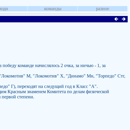
люди
команды
разное
победу команде начислялось 2 очка, за ничью - 1, за
 "Локомотив" М, "Локомотив" Х, "Динамо" Мн, "Торпедо" Стг,
едо" Г), переходят на следущий год в Класс "А".
щим Красным знаменем Комитета по делам физической
 первой степени.