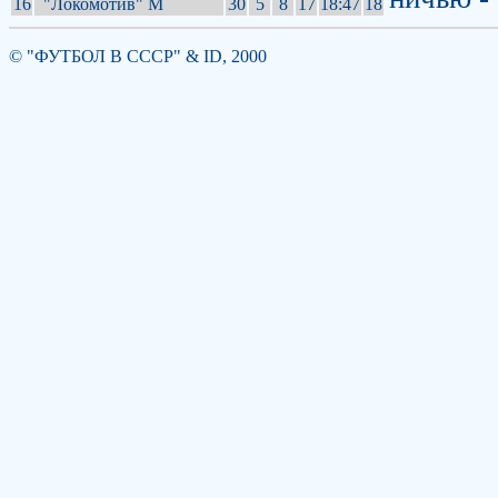
16
"Локомотив" М
30
5
8
17
18:47
18
© "ФУТБОЛ В СССР" & ID, 2000