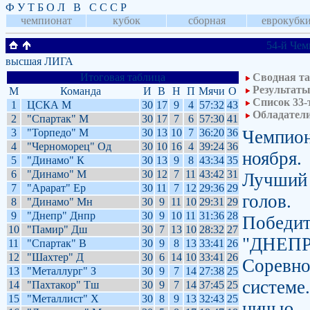
Ф У Т Б О Л В С С С Р
чемпионат
кубок
сборная
еврокубк
54-й Чем
высшая ЛИГА
Итоговая таблица
Сводная та
Результаты
М
Команда
И
В
Н
П
Мячи
О
Список 33-
1
ЦСКА М
30
17
9
4
57:32
43
Обладател
2
"Спартак" М
30
17
7
6
57:30
41
3
"Торпедо" М
30
13
10
7
36:20
36
Чемпион
4
"Черноморец" Од
30
10
16
4
39:24
36
ноября.
5
"Динамо" К
30
13
9
8
43:34
35
6
"Динамо" М
30
12
7
11
43:42
31
Лучший
7
"Арарат" Ер
30
11
7
12
29:36
29
голов.
8
"Динамо" Мн
30
9
11
10
29:31
29
9
"Днепр" Днпр
30
9
10
11
31:36
28
Победит
10
"Памир" Дш
30
7
13
10
28:32
27
"ДНЕПР
11
"Спартак" В
30
9
8
13
33:41
26
12
"Шахтер" Д
30
6
14
10
33:41
26
Соревно
13
"Металлург" З
30
9
7
14
27:38
25
системе.
14
"Пахтакор" Тш
30
9
7
14
37:45
25
15
"Металлист" Х
30
8
9
13
32:43
25
ничью - 