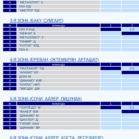
4
"МЕТАЛЛУРГ"
З
0
0
5
СКА
ОД
0
0
6
"НИСТРУ"
КШ
0
0
3-Я ЗОНА (БАКУ, СУМГАИТ)
м
команда
1
2
1
СКА Р-Н-Д
2:0
2
"НЕФЧИ"
Б
0
3
"МЕТАЛЛИСТ"
Х
0
0
4
"ПАМИР"
Д
0
0
5
"РОТОР" ВГД
0
0
6
СКА К
0
0
4-Я ЗОНА (ЕРЕВАН, ОКТЕМБРЯН, АРТАШАТ)
м
команда
1
2
1
"ПАХТАКОР"
ТШ
0:0
2
"АРАРАТ"
ЕР
0
3
ЦСКА М
0
0
4
"ДИНАМО"
КИР
0
0
5
"КОЛОС" НКП
0
0
6
"ЗВЕЗДА" ДЖ
0
0
5-Я ЗОНА (СОЧИ, АДЛЕР, ПИЦУНДА)
м
команда
1
2
1
"ТОРПЕДО"
М
0:1
2
"ФАКЕЛ"
ВЖ
0
3
"ДИНАМО"
М
0
0
4
"ШАХТЕР"
Д
0
0
5
"ГУРИЯ" ЛАН
0
0
6
"ШИННИК" ЯР
0
0
6-Я ЗОНА (СОЧИ, АДЛЕР, ХОСТА, ЛЕСЕЛИДЗЕ)