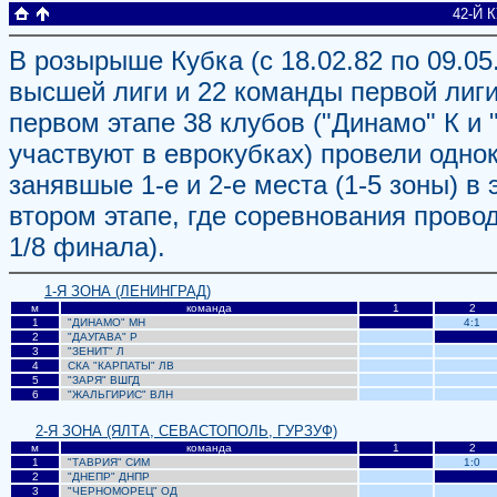
42-Й 
В розырыше Кубка (с 18.02.82 по 09.05
высшей лиги и 22 команды первой лиги
первом этапе 38 клубов ("Динамо" К и 
участвуют в еврокубках) провели одно
занявшые 1-е и 2-е места (1-5 зоны) в
втором этапе, где соревнования прово
1/8 финала).
1-Я ЗОНА (ЛЕНИНГРАД)
м
команда
1
2
1
"ДИНАМО" МН
4:1
2
"ДАУГАВА"
Р
0
3
"ЗЕНИТ"
Л
0
0
4
СКА "КАРПАТЫ" ЛВ
0
0
5
"ЗАРЯ"
ВШГД
0
0
6
"ЖАЛЬГИРИС"
ВЛН
0
0
2-Я ЗОНА (ЯЛТА, СЕВАСТОПОЛЬ, ГУРЗУФ)
м
команда
1
2
1
"ТАВРИЯ"
СИМ
1:0
2
"ДНЕПР"
ДНПР
0
3
"ЧЕРНОМОРЕЦ"
ОД
0
0