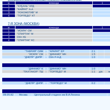
м
команда
1
1
"КУБАНЬ"
КРД
-
2
"КАЙРАТ" А-А
-
3
"ЛОКОМОТИВ" М
-
4
"ТОРПЕДО"
КТ
-
7-Я ЗОНА (МОСКВА)
м
команда
1
1
"ИСКРА"
СМ
2
"СПАРТАК"
М
0
3
СКА ХБ
0
4
"СПАРТАК"
КС
0
"ТАВРИЯ" СИМ
-
"АРАРАТ"
ЕР
2:1
-
"ИСКРА" СМ
-
"ДИНАМО"
МН
1:5
-
"ДНЕПР" ДНПР
-
СКА Р-Н-Д
1:0
-
"ДИНАМО" К
-
"ДИНАМО"
МН
1:0
-
"ПАХТАКОР" ТШ
-
"ТОРПЕДО"
М
1:1
д/в
пе
"ДНЕПР" ДНПР
-
"ТОРПЕДО"
М
0:2
-
09.05.82
Москва
Центральный стадион им В.И.Ленина