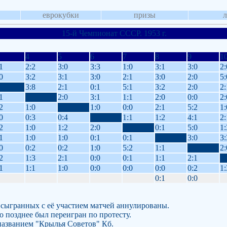
еврокубки
призы
15-й Чемпионат СССР. 1953 г.
4
5
6
7
8
9
1
1
2:2
3:0
3:3
1:0
3:1
3:0
2:
0
3:2
3:1
3:0
2:1
3:0
2:0
5:
3:8
2:1
0:1
5:1
3:2
2:0
2:
1
2:0
3:1
1:1
2:0
0:0
2:
2
1:0
1:0
0:0
2:1
5:2
1:
0
0:3
0:4
1:1
1:2
4:1
2:
2
1:0
1:2
2:0
0:1
5:0
1:
1
1:0
1:0
0:1
0:1
3:0
3:
0
0:2
0:2
1:0
5:2
1:1
2:
2
1:3
2:1
0:0
0:1
1:1
2:1
1
1:1
1:0
0:0
0:0
0:0
0:2
1:
0:1
0:0
 сыгранных с её участием матчей аннулированы.
о позднее был переигран по протесту.
 названием "Крылья Советов" Кб.