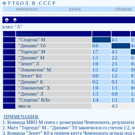
Ф У Т Б О Л В С С С Р
чемпионат
кубок
сборная
класс "А"
м
команда
1
2
3
1
"Спартак" М
4:1
1:
2
"Динамо" Тб
0:0
4:
3
"Торпедо" М
1:7
4:1
4
"Динамо" М
1:1
2:2
0:
5
"Зенит" Л
1:0
2:1
0:
6
"Локомотив" М
1:1
4:2
0:
7
"Зенит" Кб
0:0
1:2
0:
8
"Динамо" К
0:2
0:1
3:
9
"Локомотив" Х
1:0
1:1
0:
10
"Динамо" Л
1:3
0:0
1:
11
"Спартак" ВЛн
1:4
1:1
3:
-
мво м
4:3
ПРИМЕЧАНИЯ:
1. Команда МВО М снята с розыгрыша Чемпионата, результаты
2. Матч "Торпедо" М - "Динамо" Тб закончился со счетом 1:2, н
3. Команда "Зенит" Кб в первом круге Чемпионата играла под