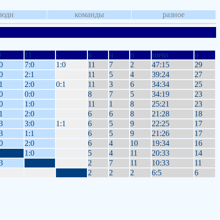
люди
команды
разное
0
11
-
в
н
п
мячи
о
0
7:0
1:0
11
7
2
47:15
29
0
2:1
11
5
4
39:24
27
1
2:0
0:1
11
3
6
34:34
25
0
0:0
8
7
5
34:19
23
0
1:0
11
1
8
25:21
23
1
2:0
6
6
8
21:28
18
3
3:0
1:1
6
5
9
22:25
17
3
1:1
6
5
9
21:26
17
0
2:0
6
4
10
19:34
16
1:0
5
4
11
20:33
14
3
2
7
11
10:33
11
2
2
2
6:5
6